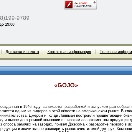
8)199-9789
до 19:00
Доставка и оплата
Контактная информация
Полезная информ
«GOJO»
озданная в 1946 году, занимается разработкой и выпуском разнообразн
вляется одним из лидеров в этой области на американском рынке. В кл
инимательства, Джером и Голди Липпман построили процветающий бизне
у и вырос до огромной компании с широким ассортиментом продукции д
з спроса рабочих на заводах, привел Джерома к разработке первого в и
продукции и значительно расширить рынок очистителей для рук. Компан