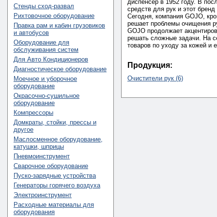
диспенсер в 1952 году. В по
Стенды сход-развал
средств для рук и этот бренд
Рихтовочное оборудование
Сегодня, компания GOJO, кро
решает проблемы очищения ру
Правка рам и кабин грузовиков
GOJO продолжает акцентирова
и автобусов
решать сложные задачи. На с
Оборудование для
товаров по уходу за кожей и 
обслуживания систем
Для Авто Кондиционеров
Продукция:
Диагностическое оборудование
Очистители рук (6)
Моечное и уборочное
оборудование
Окрасочно-сушильное
оборудование
Компрессоры
Домкраты, стойки, прессы и
другое
Маслосменное оборудование,
катушки, шприцы
Пневмоинструмент
Сварочное оборудование
Пуско-зарядные устройства
Генераторы горячего воздуха
Электроинструмент
Расходные материалы для
оборудования