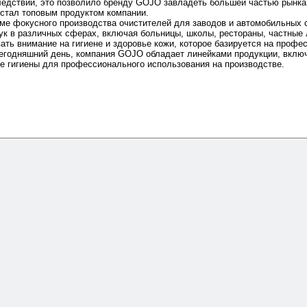
следствии, это позволило бренду GOJO завладеть большей частью рын
 стал топовым продуктом компании.
ме фокусного производства очистителей для заводов и автомобильных 
к в различных сферах, включая больницы, школы, рестораны, частные л
ть внимание на гигиене и здоровье кожи, которое базируется на профе
егодняшний день, компания GOJO обладает линейками продукции, вклю
ее гигиены для профессионального использования на производстве.