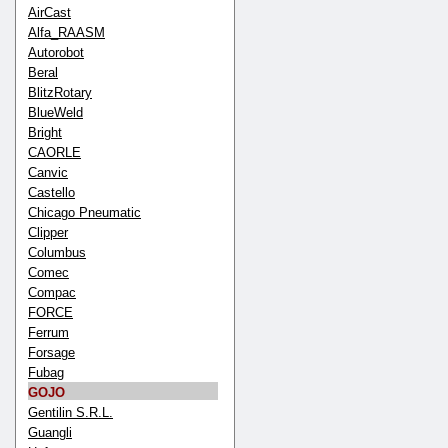
AirCast
Alfa_RAASM
Autorobot
Beral
BlitzRotary
BlueWeld
Bright
CAORLE
Canvic
Castello
Chicago Pneumatic
Clipper
Columbus
Comec
Compac
FORCE
Ferrum
Forsage
Fubag
GOJO
Gentilin S.R.L.
Guangli