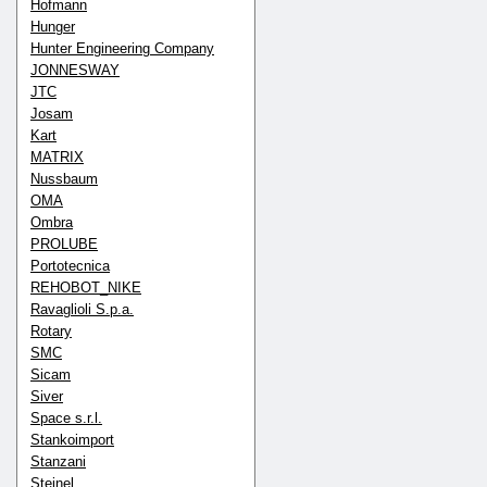
Hofmann
Hunger
Hunter Engineering Company
JONNESWAY
JTC
Josam
Kart
MATRIX
Nussbaum
OMA
Ombra
PROLUBE
Portotecnica
REHOBOT_NIKE
Ravaglioli S.p.a.
Rotary
SMC
Sicam
Siver
Space s.r.l.
Stankoimport
Stanzani
Steinel