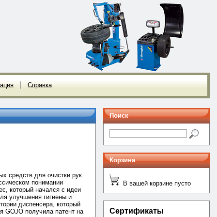
ация
Справка
Поиск
Корзина
ых средств для очистки рук.
ассическом понимании
В вашей корзине пусто
с, который начался с идеи
ля улучшения гигиены и
стории диспенсера, который
Сертификаты
ия GOJO получила патент на