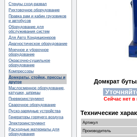
Стенды сход-развал
Рихтовочное оборудование
Правка рам и кабин грузовиков
и автобусов
Оборудование для
обслуживания систем
Для Авто Кондиционеров
Диагностическое оборудование
Моечное и уборочное
оборудование
Окрасочно-сушильное
оборудование
Компрессоры
Домкраты, стойки, прессы и
Домкрат буты
другое
Маслосменное оборудование,
Уточняйт
катушки, шприцы
Сейчас нет в
Пневмоинструмент
Сварочное оборудование
Пуско-зарядные устройства
Технические харак
Генераторы горячего воздуха
Артикул
Электроинструмент
Расходные материалы для
Производитель
оборудования