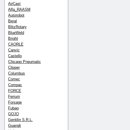
AirCast
Alfa_RAASM
Autorobot
Beral
BlitzRotary
BlueWeld
Bright
CAORLE
Canvic
Castello
Chicago Pneumatic
Clipper
Columbus
Comec
Compac
FORCE
Ferrum
Forsage
Fubag
GOJO
Gentilin S.R.L.
Guangli